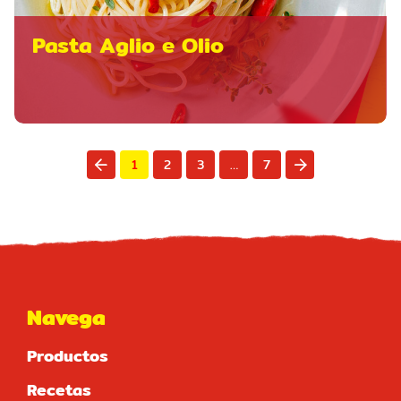
Pasta Aglio e Olio
1
2
3
…
7
Navega
Productos
Recetas