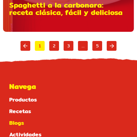
Spaghetti a la carbonara:
receta clásica, fácil y deliciosa
1
2
3
…
5
Navega
Productos
Recetas
Blogs
Actividades