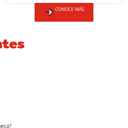
CONOCE MÁS
ntes
ñeca?