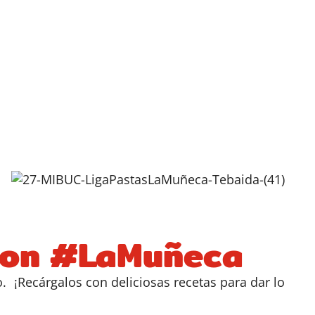
 con #LaMuñeca
o. ¡Recárgalos con deliciosas recetas para dar lo