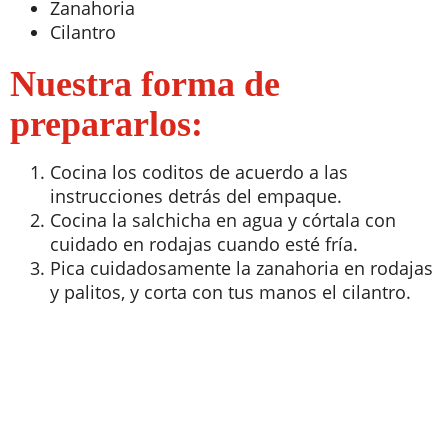
Zanahoria
Cilantro
Nuestra forma de
prepararlos:
Cocina los coditos de acuerdo a las
instrucciones detrás del empaque.
Cocina la salchicha en agua y córtala con
cuidado en rodajas cuando esté fría.
Pica cuidadosamente la zanahoria en rodajas
y palitos, y corta con tus manos el cilantro.
Arma tu gusanito en un plato y decora con
coditos y cilantro como si fueran el pasto.
Agrega el sol hecho de trozos de zanahoria, ¡y
haz una sonrisa para tu gusanito!
Otras recetas rápidas para que prepares en