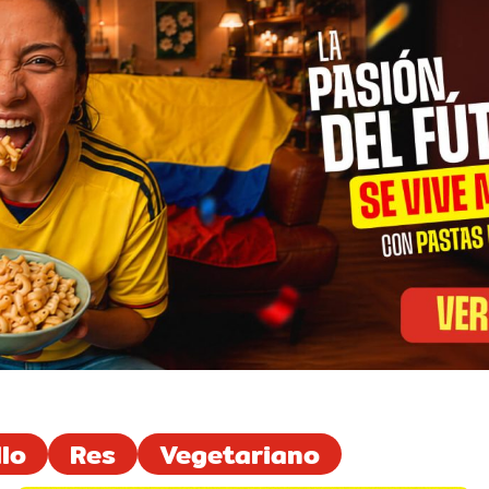
llo
Res
Vegetariano