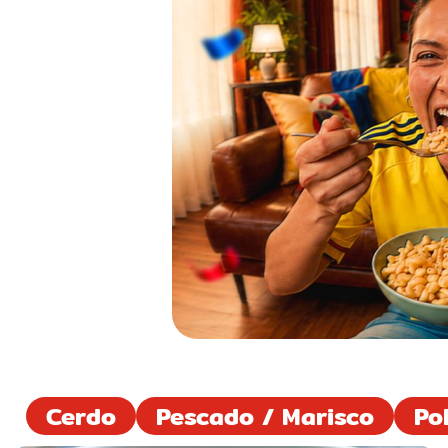
Cerdo
Pescado / Marisco
Po