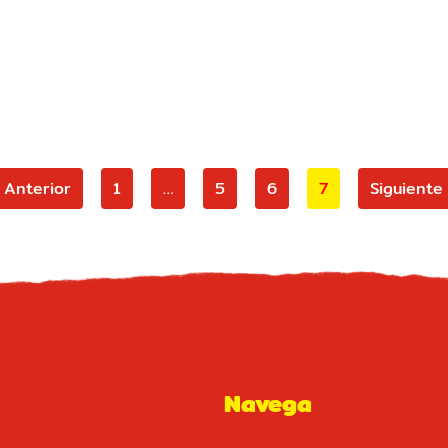
Anterior
1
…
5
6
7
Siguiente
Navega