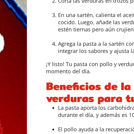
Corta las verduras en trozos 
En una sartén, calienta el acei
cocido. Luego, añade las verd
estén tiernas pero aún crujien
Agrega la pasta a la sartén co
integrar los sabores y ajusta 
¡Y listo! Tu pasta con pollo y verdu
momento del día.
Beneficios de la
verduras para t
La pasta aporta los carbohidr
durante el día, y además es 1
El pollo ayuda a la recuperac