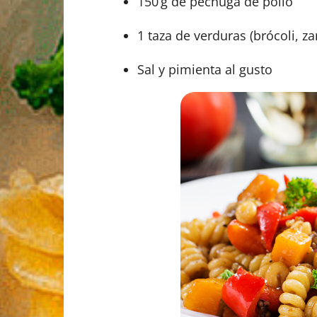
150 g de pechuga de pollo
1 taza de verduras (brócoli, z
Sal y pimienta al gusto