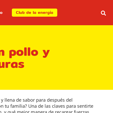
to
Club de la energía
n pollo y
uras
l y llena de sabor para después del
 tu familia? Una de las claves para sentirte
n, y qué mejor manera de recargar fuerzas