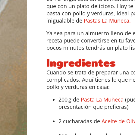
que con un plato delicioso. Hoy te
pasta con pollo y verduras, ideal 
inigualable de
Pastas La Muñeca.
Ya sea para un almuerzo lleno de e
receta puede convertirse en tu favo
pocos minutos tendrás un plato lis
Ingredientes
Cuando se trata de preparar una co
complicados. Aquí tienes lo que ne
pollo y verduras en casa:
200 g de
Pasta La Muñeca
(pue
presentación que prefieras)
2 cucharadas de
Aceite de Oli