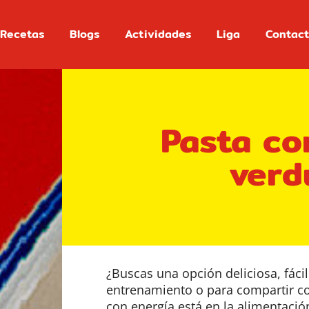
Recetas
Blogs
Actividades
Liga
Contac
Pasta co
verd
¿Buscas una opción deliciosa, fáci
entrenamiento o para compartir con
con energía está en la alimentació