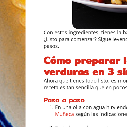
Con estos ingredientes, tienes la b
¿Listo para comenzar? Sigue leye
pasos.
Cómo preparar l
verduras en 3 s
Ahora que tienes todo listo, es m
receta es tan sencilla que en pocos
Paso a paso
En una olla con agua hirviendo
Muñeca
según las indicacione