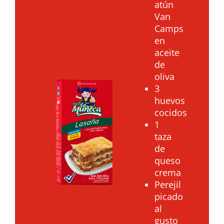
atún
Van
Camps
en
aceite
de
oliva
3
huevos
cocidos
1
taza
de
queso
crema
Perejil
picado
al
gusto