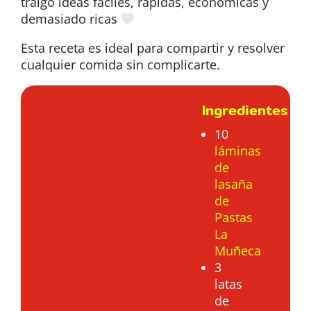
traigo ideas fáciles, rápidas, económicas y
demasiado ricas
Esta receta es ideal para compartir y resolver
cualquier comida sin complicarte.
Ingredientes
10
láminas
de
lasaña
de
Pastas
La
Muñeca
3
latas
de