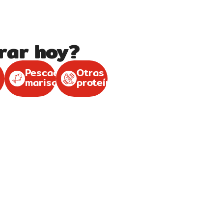
rar hoy?
Pescados
Otras
mariscos
proteínas