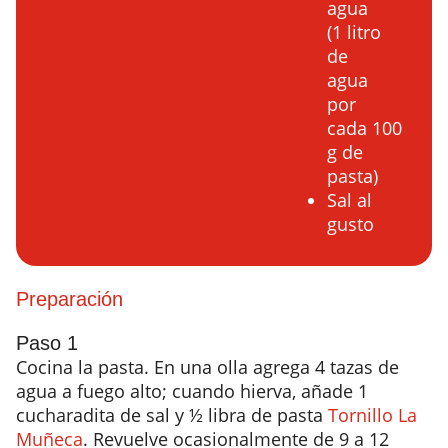
agua
(1 litro
de
agua
por
cada 100
g de
pasta)
Sal al
gusto
Preparación
Paso 1
Cocina la pasta. En una olla agrega 4 tazas de
agua a fuego alto; cuando hierva, añade 1
cucharadita de sal y ½ libra de pasta
Tornillo La
Muñeca
. Revuelve ocasionalmente de 9 a 12