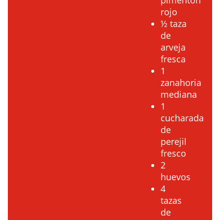
pimentón
rojo
½ taza
de
arveja
fresca
1
zanahoria
mediana
1
cucharada
de
perejil
fresco
2
huevos
4
tazas
de