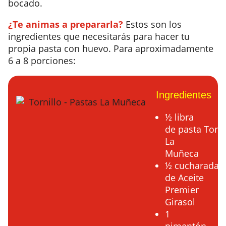
bocado.
¿Te animas a prepararla?
Estos son los
ingredientes que necesitarás para hacer tu
propia pasta con huevo.
Para aproximadamente
6 a 8 porciones:
Ingredientes
½ libra
de pasta Torni
La
Muñeca
½ cucharada
de Aceite
Premier
Girasol
1